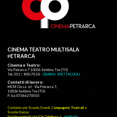
CINEMA TEATRO MULTISALA
ETRARCA
P
Cinema e Teatro:
Via Petrarca 7 10036 Settimo Tse (TO)
Tel. 011 / 800.70.50
ORARIO SPETTAC0OLI
Contatti di lavoro:
MCM Cin.ca srl
-
Via Petrarca 7,
10036 Settimo Tse (TO)
P. Iva 07366270010
Contatto per Scuole, Eventi, C
ompagnie Teatrali
e
Scuole Danza:
inviate un'email con il Vs Telefono a
multisala