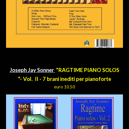
Jo
seph Jay Sonner
"RAGTIME PIANO SOLOS
"- V
o
l. II -
7
brani inediti per pianoforte
euro 10.
50