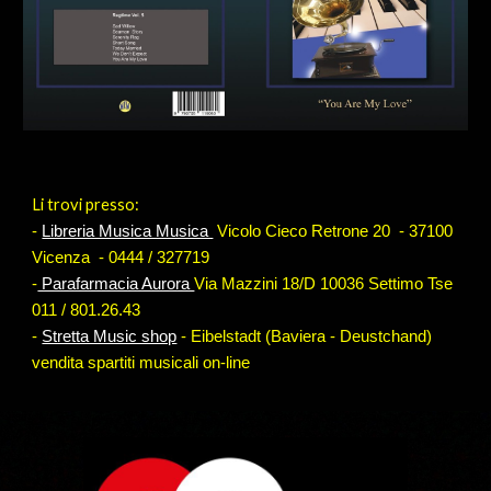
Li trovi presso:
-
Libreria Musica Musica
Vicolo Cieco Retrone 20
- 37
100
Vicenza -
0444 / 327719
-
Parafarmacia Aurora
Via Mazzini 18/D 10036 Settimo Tse
011 / 801.26.43
-
Stretta Music shop
-
Eibelstadt (Baviera - Deustchand)
vendita spartiti musicali on-line