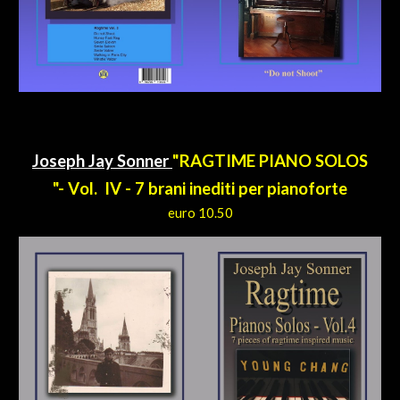
Joseph Jay Sonner
"RAGTIME PIANO SOLOS
"- V
o
l. IV - 7 brani inediti per pianoforte
euro 10.50