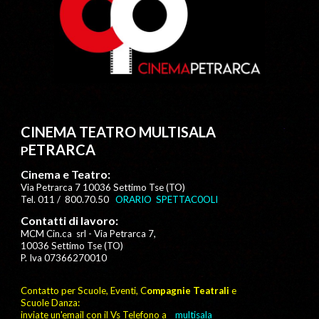
CINEMA TEATRO MULTISALA
ETRARCA
P
Cinema e Teatro:
Via Petrarca 7 10036 Settimo Tse (TO)
Tel. 011 / 800.70.50
ORARIO SPETTAC0OLI
Contatti di lavoro:
MCM Cin.ca srl
-
Via Petrarca 7,
10036 Settimo Tse (TO)
P. Iva 07366270010
Contatto per Scuole, Eventi, C
ompagnie Teatrali
e
Scuole Danza:
inviate un'email con il Vs Telefono a
multisala