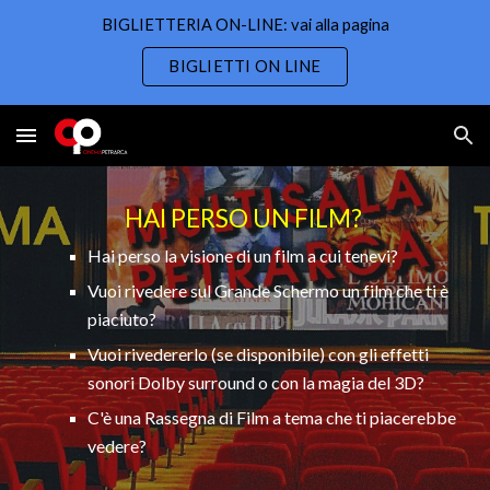
BIGLIETTERIA ON-LINE: vai alla pagina
Skip to main content
Skip to navigation
BIGLIETTI ON LINE
HAI PERSO UN FILM? 
Hai perso la visione di un film a cui tenevi?
Vuoi rivedere sul Grande Schermo un film che ti è 
piaciuto?
Vuoi rivedererlo (se disponibile) con gli effetti 
sonori Dolby surround o con la magia del 3D?
C'è una Rassegna di Film a tema che ti piacerebbe 
vedere?