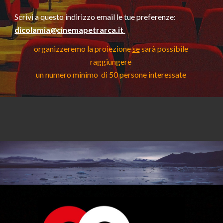
Scrivi a questo indirizzo email le tue preferenze:  
dicolamia@cinemapetrarca.it 
organizzeremo la proiezione 
se
sarà possibile 
r
aggiungere 
un numero minimo  di 50 persone interessate 