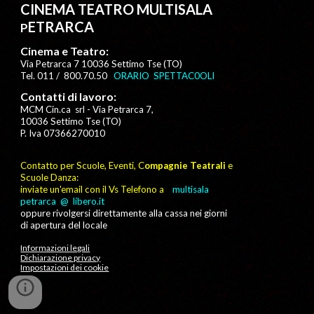
CINEMA TEATRO MULTISALA
ETRARCA
P
Cinema e Teatro:
Via Petrarca 7 10036 Settimo Tse (TO)
Tel. 011 / 800.70.50
ORARIO SPETTAC0OLI
Contatti di lavoro:
MCM Cin.ca srl
-
Via Petrarca 7,
10036 Settimo Tse (TO)
P. Iva 07366270010
Contatto per Scuole, Eventi, C
ompagnie Teatrali
e
Scuole Danza:
inviate un'email con il Vs Telefono a
multisala
petrarca @ libero.it
oppure
rivolgersi direttamente alla cassa nei giorni
di apertura del locale
Informazioni legali
Dichiarazione privacy
Impostazioni dei cookie