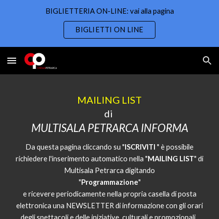
BIGLIETTERIA ON-LINE: vai alla pagina
Skip to main content
Skip to navigation
BIGLIETTI ON LINE
MAILING LIST
di
MULTISALA PETRARCA INFORMA
Da questa pagina cliccando su "
ISCRIVITI
" è possibile
richiedere l'inserimento automatico nella "
MAILING LIST
" di
Multisala Petrarca
digitando
"
Programmazione
"
e ricevere
periodicamente nella propria casella di posta
elettronica una NEWSLETTER
di informazione con gli orari
degli spettacoli e delle iniziative culturali e promozionali
.